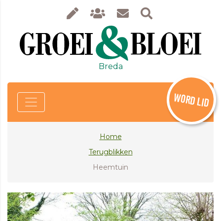
Breda
WORD LID
Home
Terugblikken
Heemtuin